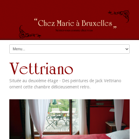
Située au deuxième étage - Des peintures de Jack Vettriano
ornent cette chambre délicieusement retro.